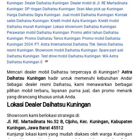
Kuningan
,
Dealer Daihatsu Kuningan
,
Dealer mobil di Jl. RE Martadinata
Kuningan
,
DP ringan Daihatsu Kuningan
,
Gran Max pick up Kuningan
,
Harga Daihatsu Sigra Kuningan
,
Jual mobil Daihatsu Kuningan
,
Kontak
sales Daihatsu Kuningan
,
Kredit mobil Ayla Kuningan
,
Kredit mobil
Daihatsu murah Kuningan
,
Lokasi showroom Daihatsu Kuningan
,
Perawatan mobil Daihatsu Kuningan
,
Promo akhir tahun Daihatsu
Kuningan
,
Promo Daihatsu Terios Kuningan
,
Promo mobil Daihatsu
Kuningan 2024
,
PT. Astra International Daihatsu Tbk
,
Servis Daihatsu
resmi Kuningan
,
Showroom mobil Daihatsu Kuningan
,
Spare part asli
Daihatsu Kuningan
,
Test drive mobil Daihatsu Kuningan
,
WA Astra
Daihatsu Kuningan
0
Mencari dealer mobil Daihatsu terpercaya di Kuningan?
Astra
Daihatsu Kuningan
hadir untuk memenuhi kebutuhan Anda!
Sebagai dealer resmi Daihatsu, kami menawarkan berbagai
pilihan mobil terbaru, layanan purna jual, dan promo menarik
yang dirancang khusus untuk Anda.
Lokasi Dealer Daihatsu Kuningan
Showroom kami berlokasi strategis di:
Jl. RE. Martadinata No.52 B, Cijoho, Kec. Kuningan, Kabupaten
Kuningan, Jawa Barat 45512
Kunjungi lokasi kami yang mudah diakses oleh warga Kuningan