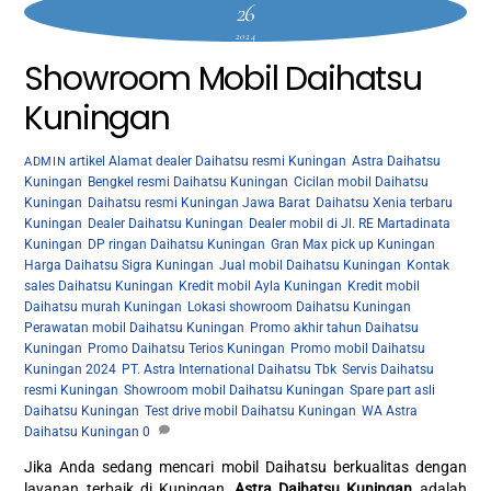
26
2024
Showroom Mobil Daihatsu
Kuningan
artikel
Alamat dealer Daihatsu resmi Kuningan
,
Astra Daihatsu
ADMIN
Kuningan
,
Bengkel resmi Daihatsu Kuningan
,
Cicilan mobil Daihatsu
Kuningan
,
Daihatsu resmi Kuningan Jawa Barat
,
Daihatsu Xenia terbaru
Kuningan
,
Dealer Daihatsu Kuningan
,
Dealer mobil di Jl. RE Martadinata
Kuningan
,
DP ringan Daihatsu Kuningan
,
Gran Max pick up Kuningan
,
Harga Daihatsu Sigra Kuningan
,
Jual mobil Daihatsu Kuningan
,
Kontak
sales Daihatsu Kuningan
,
Kredit mobil Ayla Kuningan
,
Kredit mobil
Daihatsu murah Kuningan
,
Lokasi showroom Daihatsu Kuningan
,
Perawatan mobil Daihatsu Kuningan
,
Promo akhir tahun Daihatsu
Kuningan
,
Promo Daihatsu Terios Kuningan
,
Promo mobil Daihatsu
Kuningan 2024
,
PT. Astra International Daihatsu Tbk
,
Servis Daihatsu
resmi Kuningan
,
Showroom mobil Daihatsu Kuningan
,
Spare part asli
Daihatsu Kuningan
,
Test drive mobil Daihatsu Kuningan
,
WA Astra
Daihatsu Kuningan
0
Jika Anda sedang mencari mobil Daihatsu berkualitas dengan
layanan terbaik di Kuningan,
Astra Daihatsu Kuningan
adalah