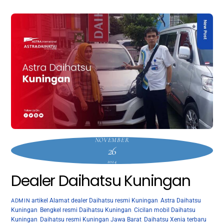
NOVEMBER
26
2024
Dealer Daihatsu Kuningan
artikel
Alamat dealer Daihatsu resmi Kuningan
,
Astra Daihatsu
ADMIN
Kuningan
,
Bengkel resmi Daihatsu Kuningan
,
Cicilan mobil Daihatsu
Kuningan
,
Daihatsu resmi Kuningan Jawa Barat
,
Daihatsu Xenia terbaru