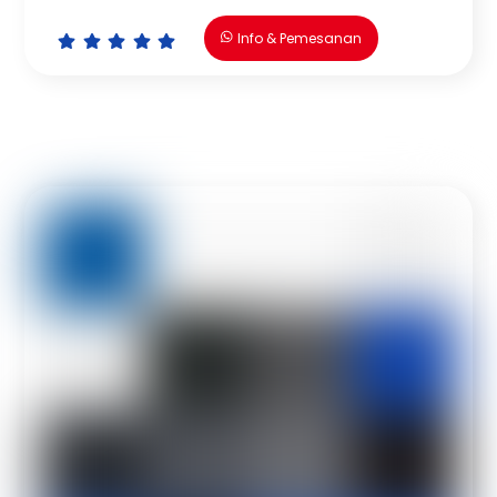
Info & Pemesanan
Icon
Icon
Icon
Icon
Icon
label
label
label
label
label