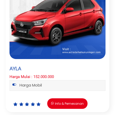
AYLA
Harga Mulai : 152.000.000
Harga Mobil
Info & Pemesanan
Icon
Icon
Icon
Icon
Icon
label
label
label
label
label