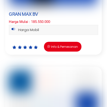
GRAN MAX BV
Harga Mulai : 185.550.000
Harga Mobil
Info & Pemesanan
Icon
Icon
Icon
Icon
Icon
label
label
label
label
label