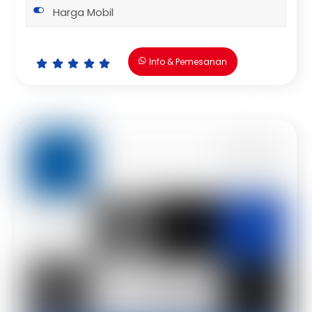
Harga Mobil
Info & Pemesanan
Icon
Icon
Icon
Icon
Icon
label
label
label
label
label