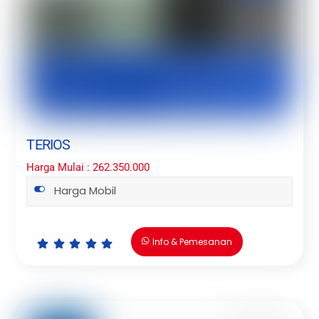
TERIOS
Harga Mulai : 262.350.000
Harga Mobil
Info & Pemesanan
Icon
Icon
Icon
Icon
Icon
label
label
label
label
label