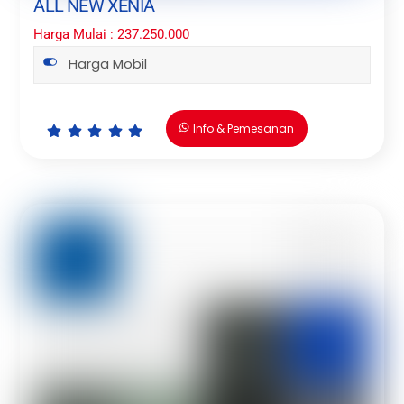
ALL NEW XENIA
Harga Mulai : 237.250.000
Harga Mobil
Info & Pemesanan
Icon
Icon
Icon
Icon
Icon
label
label
label
label
label