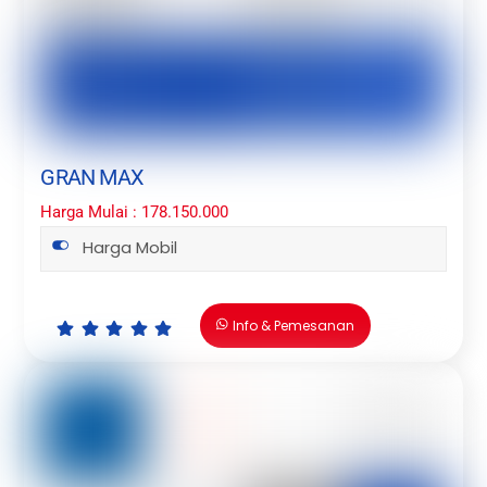
GRAN MAX
Harga Mulai : 178.150.000
Harga Mobil
Info & Pemesanan
Icon
Icon
Icon
Icon
Icon
label
label
label
label
label