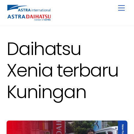
Skip
Men
to
content
Daihatsu
Xenia terbaru
Kuningan