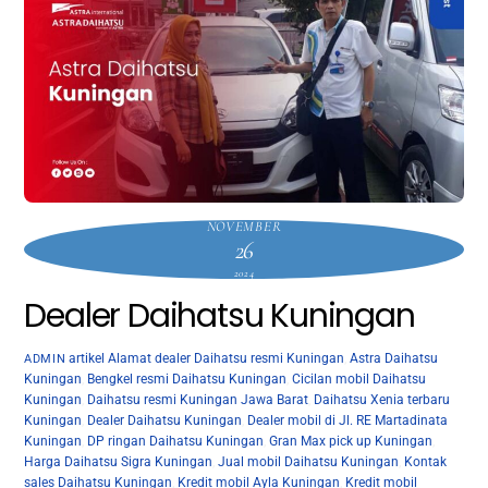
NOVEMBER
26
2024
Dealer Daihatsu Kuningan
artikel
Alamat dealer Daihatsu resmi Kuningan
,
Astra Daihatsu
ADMIN
Kuningan
,
Bengkel resmi Daihatsu Kuningan
,
Cicilan mobil Daihatsu
Kuningan
,
Daihatsu resmi Kuningan Jawa Barat
,
Daihatsu Xenia terbaru
Kuningan
,
Dealer Daihatsu Kuningan
,
Dealer mobil di Jl. RE Martadinata
Kuningan
,
DP ringan Daihatsu Kuningan
,
Gran Max pick up Kuningan
,
Harga Daihatsu Sigra Kuningan
,
Jual mobil Daihatsu Kuningan
,
Kontak
sales Daihatsu Kuningan
,
Kredit mobil Ayla Kuningan
,
Kredit mobil