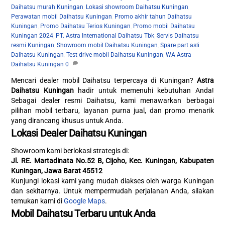
Daihatsu murah Kuningan
,
Lokasi showroom Daihatsu Kuningan
,
Perawatan mobil Daihatsu Kuningan
,
Promo akhir tahun Daihatsu
Kuningan
,
Promo Daihatsu Terios Kuningan
,
Promo mobil Daihatsu
Kuningan 2024
,
PT. Astra International Daihatsu Tbk
,
Servis Daihatsu
resmi Kuningan
,
Showroom mobil Daihatsu Kuningan
,
Spare part asli
Daihatsu Kuningan
,
Test drive mobil Daihatsu Kuningan
,
WA Astra
Daihatsu Kuningan
0
Mencari dealer mobil Daihatsu terpercaya di Kuningan?
Astra
Daihatsu Kuningan
hadir untuk memenuhi kebutuhan Anda!
Sebagai dealer resmi Daihatsu, kami menawarkan berbagai
pilihan mobil terbaru, layanan purna jual, dan promo menarik
yang dirancang khusus untuk Anda.
Lokasi Dealer Daihatsu Kuningan
Showroom kami berlokasi strategis di:
Jl. RE. Martadinata No.52 B, Cijoho, Kec. Kuningan, Kabupaten
Kuningan, Jawa Barat 45512
Kunjungi lokasi kami yang mudah diakses oleh warga Kuningan
dan sekitarnya. Untuk mempermudah perjalanan Anda, silakan
temukan kami di
Google Maps
.
Mobil Daihatsu Terbaru untuk Anda