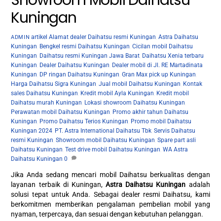
Showroom Mobil Daihatsu
Kuningan
artikel
Alamat dealer Daihatsu resmi Kuningan
,
Astra Daihatsu
ADMIN
Kuningan
,
Bengkel resmi Daihatsu Kuningan
,
Cicilan mobil Daihatsu
Kuningan
,
Daihatsu resmi Kuningan Jawa Barat
,
Daihatsu Xenia terbaru
Kuningan
,
Dealer Daihatsu Kuningan
,
Dealer mobil di Jl. RE Martadinata
Kuningan
,
DP ringan Daihatsu Kuningan
,
Gran Max pick up Kuningan
,
Harga Daihatsu Sigra Kuningan
,
Jual mobil Daihatsu Kuningan
,
Kontak
sales Daihatsu Kuningan
,
Kredit mobil Ayla Kuningan
,
Kredit mobil
Daihatsu murah Kuningan
,
Lokasi showroom Daihatsu Kuningan
,
Perawatan mobil Daihatsu Kuningan
,
Promo akhir tahun Daihatsu
Kuningan
,
Promo Daihatsu Terios Kuningan
,
Promo mobil Daihatsu
Kuningan 2024
,
PT. Astra International Daihatsu Tbk
,
Servis Daihatsu
resmi Kuningan
,
Showroom mobil Daihatsu Kuningan
,
Spare part asli
Daihatsu Kuningan
,
Test drive mobil Daihatsu Kuningan
,
WA Astra
Daihatsu Kuningan
0
Jika Anda sedang mencari mobil Daihatsu berkualitas dengan
layanan terbaik di Kuningan,
Astra Daihatsu Kuningan
adalah
solusi tepat untuk Anda. Sebagai dealer resmi Daihatsu, kami
berkomitmen memberikan pengalaman pembelian mobil yang
nyaman, terpercaya, dan sesuai dengan kebutuhan pelanggan.