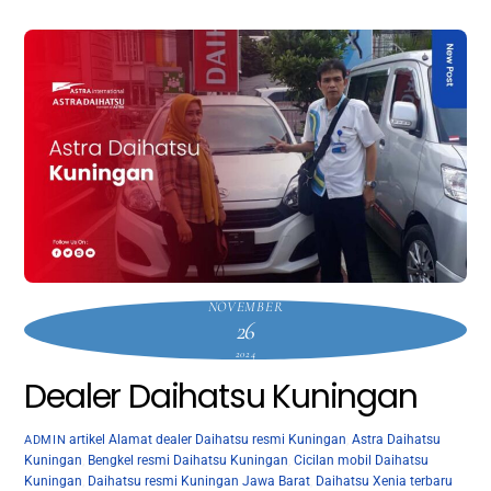
NOVEMBER
26
2024
Dealer Daihatsu Kuningan
artikel
Alamat dealer Daihatsu resmi Kuningan
,
Astra Daihatsu
ADMIN
Kuningan
,
Bengkel resmi Daihatsu Kuningan
,
Cicilan mobil Daihatsu
Kuningan
,
Daihatsu resmi Kuningan Jawa Barat
,
Daihatsu Xenia terbaru