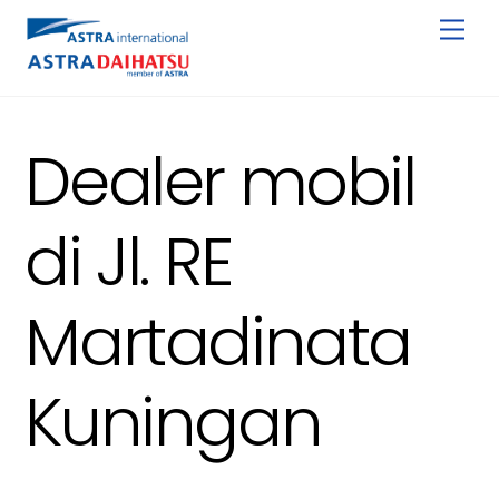
Skip
Men
to
content
Dealer mobil
di Jl. RE
Martadinata
Kuningan