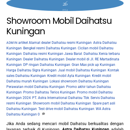
26
2024
Showroom Mobil Daihatsu
Kuningan
artikel
Alamat dealer Daihatsu resmi Kuningan
,
Astra Daihatsu
ADMIN
Kuningan
,
Bengkel resmi Daihatsu Kuningan
,
Cicilan mobil Daihatsu
Kuningan
,
Daihatsu resmi Kuningan Jawa Barat
,
Daihatsu Xenia terbaru
Kuningan
,
Dealer Daihatsu Kuningan
,
Dealer mobil di Jl. RE Martadinata
Kuningan
,
DP ringan Daihatsu Kuningan
,
Gran Max pick up Kuningan
,
Harga Daihatsu Sigra Kuningan
,
Jual mobil Daihatsu Kuningan
,
Kontak
sales Daihatsu Kuningan
,
Kredit mobil Ayla Kuningan
,
Kredit mobil
Daihatsu murah Kuningan
,
Lokasi showroom Daihatsu Kuningan
,
Perawatan mobil Daihatsu Kuningan
,
Promo akhir tahun Daihatsu
Kuningan
,
Promo Daihatsu Terios Kuningan
,
Promo mobil Daihatsu
Kuningan 2024
,
PT. Astra International Daihatsu Tbk
,
Servis Daihatsu
resmi Kuningan
,
Showroom mobil Daihatsu Kuningan
,
Spare part asli
Daihatsu Kuningan
,
Test drive mobil Daihatsu Kuningan
,
WA Astra
Daihatsu Kuningan
0
Jika Anda sedang mencari mobil Daihatsu berkualitas dengan
layanan terbaik di Kuningan,
Astra Daihatsu Kuningan
adalah