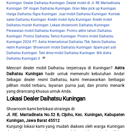
Kuningan
,
Dealer Daihatsu Kuningan
,
Dealer mobil di Jl. RE Martadinata
Kuningan
,
DP ringan Daihatsu Kuningan
,
Gran Max pick up Kuningan
,
Harga Daihatsu Sigra Kuningan
,
Jual mobil Daihatsu Kuningan
,
Kontak
sales Daihatsu Kuningan
,
Kredit mobil Ayla Kuningan
,
Kredit mobil
Daihatsu murah Kuningan
,
Lokasi showroom Daihatsu Kuningan
,
Perawatan mobil Daihatsu Kuningan
,
Promo akhir tahun Daihatsu
Kuningan
,
Promo Daihatsu Terios Kuningan
,
Promo mobil Daihatsu
Kuningan 2024
,
PT. Astra International Daihatsu Tbk
,
Servis Daihatsu
resmi Kuningan
,
Showroom mobil Daihatsu Kuningan
,
Spare part asli
Daihatsu Kuningan
,
Test drive mobil Daihatsu Kuningan
,
WA Astra
Daihatsu Kuningan
0
Mencari dealer mobil Daihatsu terpercaya di Kuningan?
Astra
Daihatsu Kuningan
hadir untuk memenuhi kebutuhan Anda!
Sebagai dealer resmi Daihatsu, kami menawarkan berbagai
pilihan mobil terbaru, layanan purna jual, dan promo menarik
yang dirancang khusus untuk Anda.
Lokasi Dealer Daihatsu Kuningan
Showroom kami berlokasi strategis di:
Jl. RE. Martadinata No.52 B, Cijoho, Kec. Kuningan, Kabupaten
Kuningan, Jawa Barat 45512
Kunjungi lokasi kami yang mudah diakses oleh warga Kuningan